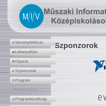
Versenyfelhívás
Szponzorok
Lebonyolítás
Díjazás
Szponzorok
Program
Regisztráció
Programbizottság