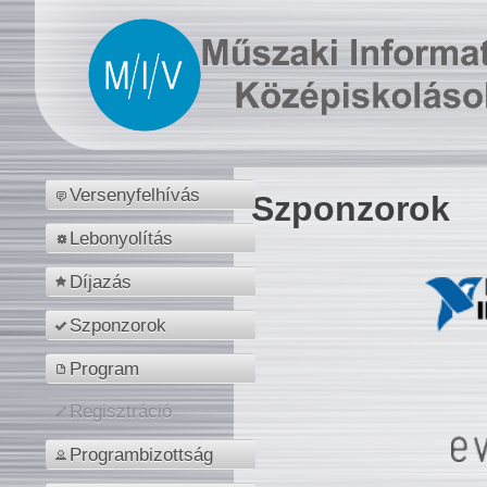
Versenyfelhívás
Szponzorok
Lebonyolítás
Díjazás
Szponzorok
Program
Regisztráció
Programbizottság