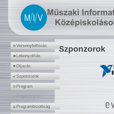
Versenyfelhívás
Szponzorok
Lebonyolítás
Díjazás
Szponzorok
Program
Regisztráció
Programbizottság