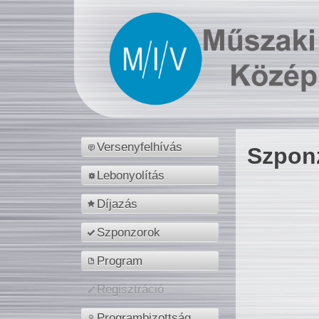
Versenyfelhívás
Szpon
Lebonyolítás
Díjazás
Szponzorok
Program
Regisztráció
Programbizottság