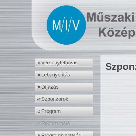
Versenyfelhívás
Szpon
Lebonyolítás
Díjazás
Szponzorok
Program
Regisztráció
Programbizottság