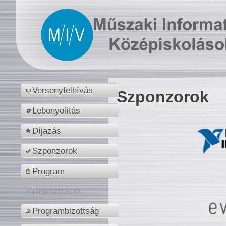
Versenyfelhívás
Szponzorok
Lebonyolítás
Díjazás
Szponzorok
Program
Regisztráció
Programbizottság