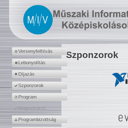
Versenyfelhívás
Szponzorok
Lebonyolítás
Díjazás
Szponzorok
Program
Regisztráció
Programbizottság