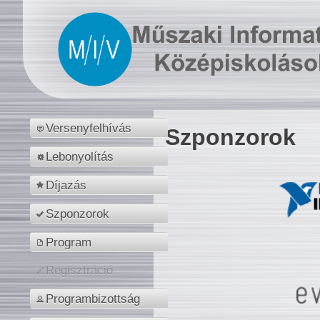
Versenyfelhívás
Szponzorok
Lebonyolítás
Díjazás
Szponzorok
Program
Regisztráció
Programbizottság