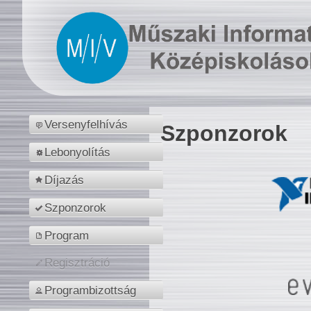
Versenyfelhívás
Szponzorok
Lebonyolítás
Díjazás
Szponzorok
Program
Regisztráció
Programbizottság