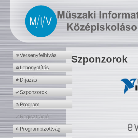
Versenyfelhívás
Szponzorok
Lebonyolítás
Díjazás
Szponzorok
Program
Regisztráció
Programbizottság