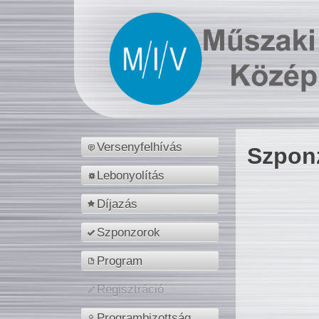
Versenyfelhívás
Szpon
Lebonyolítás
Díjazás
Szponzorok
Program
Regisztráció
Programbizottság