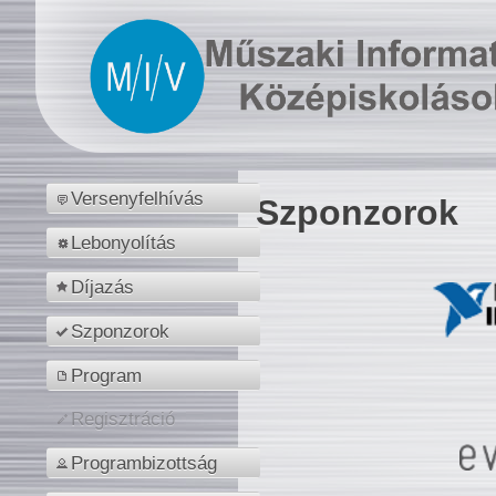
Versenyfelhívás
Szponzorok
Lebonyolítás
Díjazás
Szponzorok
Program
Regisztráció
Programbizottság