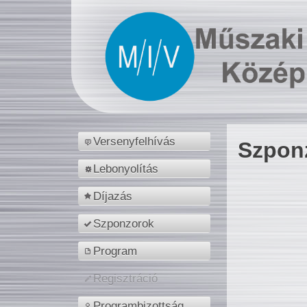
Versenyfelhívás
Szpon
Lebonyolítás
Díjazás
Szponzorok
Program
Regisztráció
Programbizottság