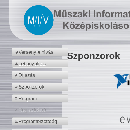
Versenyfelhívás
Szponzorok
Lebonyolítás
Díjazás
Szponzorok
Program
Regisztráció
Programbizottság