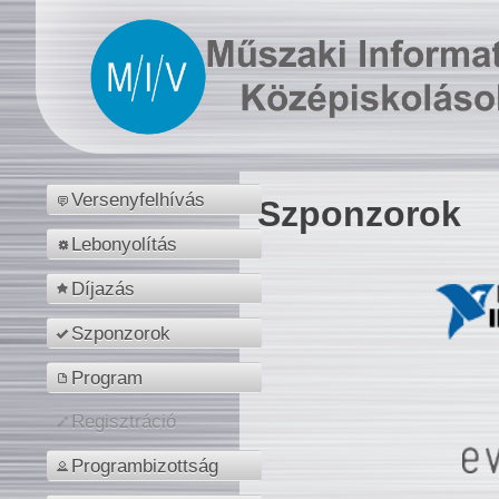
Versenyfelhívás
Szponzorok
Lebonyolítás
Díjazás
Szponzorok
Program
Regisztráció
Programbizottság