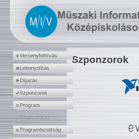
Versenyfelhívás
Szponzorok
Lebonyolítás
Díjazás
Szponzorok
Program
Regisztráció
Programbizottság