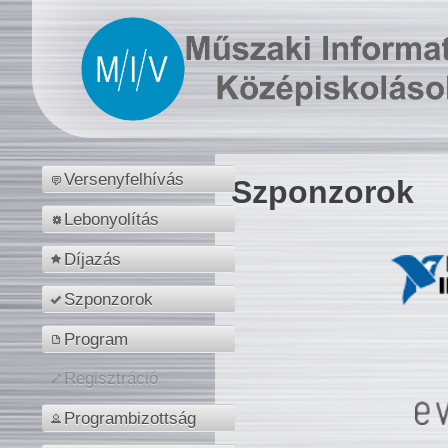
Versenyfelhívás
Szponzorok
Lebonyolítás
Díjazás
Szponzorok
Program
Regisztráció
Programbizottság