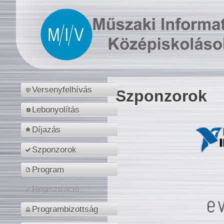
Versenyfelhívás
Szponzorok
Lebonyolítás
Díjazás
Szponzorok
Program
Regisztráció
Programbizottság