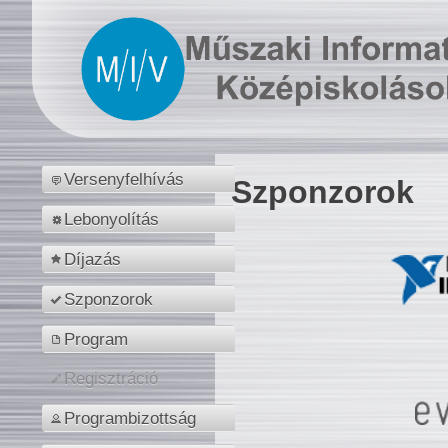
Versenyfelhívás
Szponzorok
Lebonyolítás
Díjazás
Szponzorok
Program
Regisztráció
Programbizottság