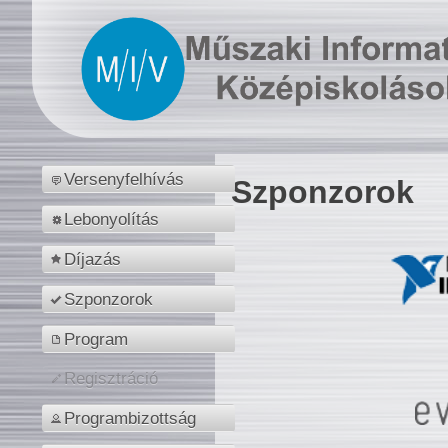
Versenyfelhívás
Szponzorok
Lebonyolítás
Díjazás
Szponzorok
Program
Regisztráció
Programbizottság