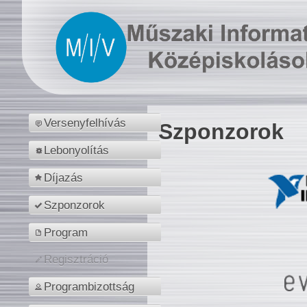
Versenyfelhívás
Szponzorok
Lebonyolítás
Díjazás
Szponzorok
Program
Regisztráció
Programbizottság