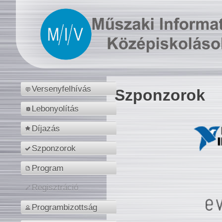
Versenyfelhívás
Szponzorok
Lebonyolítás
Díjazás
Szponzorok
Program
Regisztráció
Programbizottság