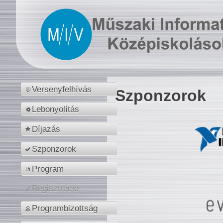
Versenyfelhívás
Szponzorok
Lebonyolítás
Díjazás
Szponzorok
Program
Regisztráció
Programbizottság