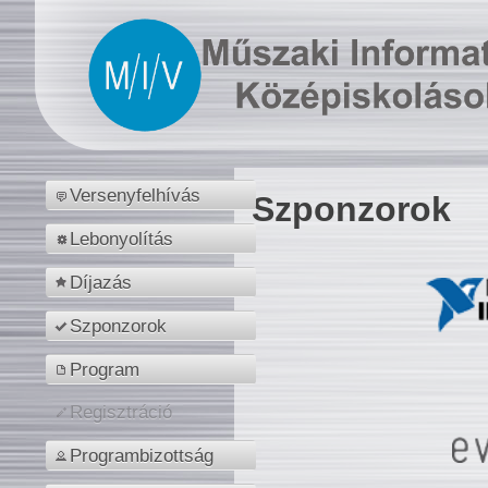
Versenyfelhívás
Szponzorok
Lebonyolítás
Díjazás
Szponzorok
Program
Regisztráció
Programbizottság