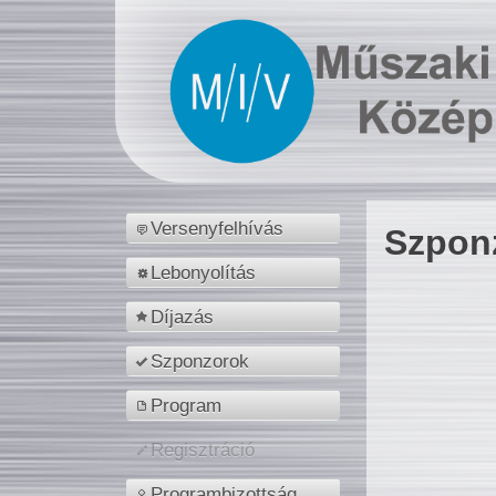
Versenyfelhívás
Szpon
Lebonyolítás
Díjazás
Szponzorok
Program
Regisztráció
Programbizottság