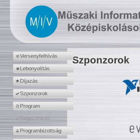
Versenyfelhívás
Szponzorok
Lebonyolítás
Díjazás
Szponzorok
Program
Regisztráció
Programbizottság