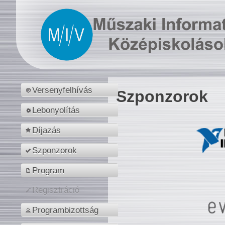
Versenyfelhívás
Szponzorok
Lebonyolítás
Díjazás
Szponzorok
Program
Regisztráció
Programbizottság