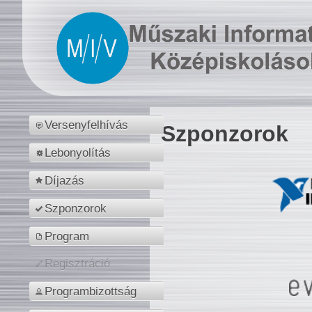
Versenyfelhívás
Szponzorok
Lebonyolítás
Díjazás
Szponzorok
Program
Regisztráció
Programbizottság