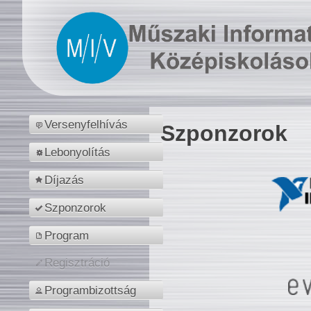
Versenyfelhívás
Szponzorok
Lebonyolítás
Díjazás
Szponzorok
Program
Regisztráció
Programbizottság