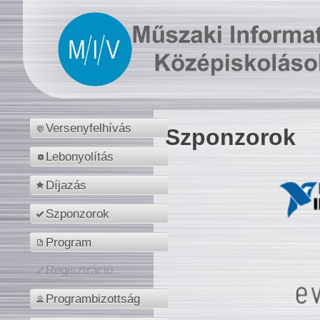
Versenyfelhívás
Szponzorok
Lebonyolítás
Díjazás
Szponzorok
Program
Regisztráció
Programbizottság