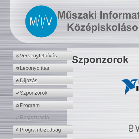
Versenyfelhívás
Szponzorok
Lebonyolítás
Díjazás
Szponzorok
Program
Regisztráció
Programbizottság