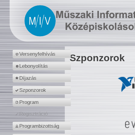
Versenyfelhívás
Szponzorok
Lebonyolítás
Díjazás
Szponzorok
Program
Regisztráció
Programbizottság