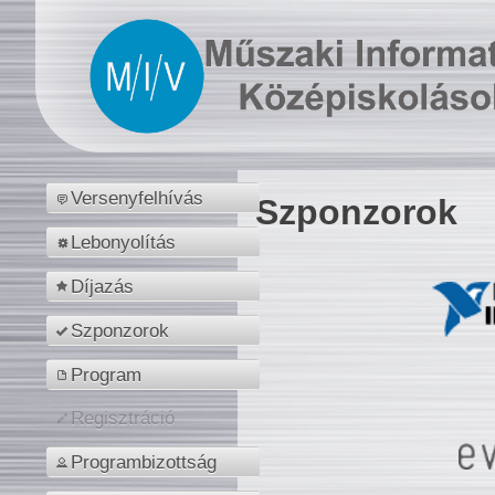
Versenyfelhívás
Szponzorok
Lebonyolítás
Díjazás
Szponzorok
Program
Regisztráció
Programbizottság