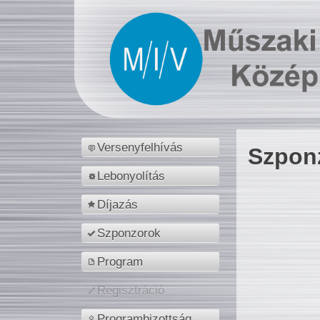
Versenyfelhívás
Szpon
Lebonyolítás
Díjazás
Szponzorok
Program
Regisztráció
Programbizottság