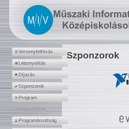
Versenyfelhívás
Szponzorok
Lebonyolítás
Díjazás
Szponzorok
Program
Regisztráció
Programbizottság