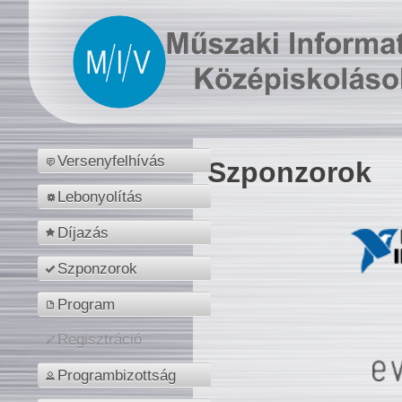
Versenyfelhívás
Szponzorok
Lebonyolítás
Díjazás
Szponzorok
Program
Regisztráció
Programbizottság