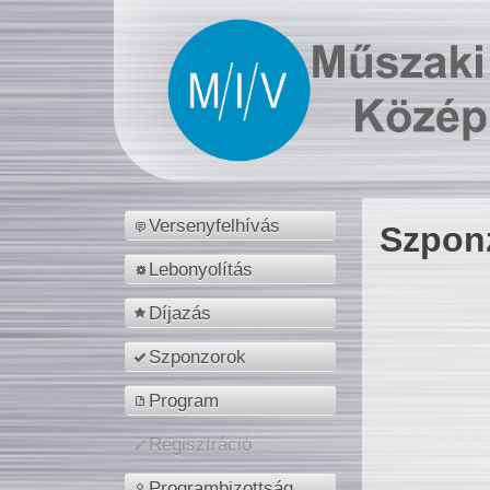
Versenyfelhívás
Szpon
Lebonyolítás
Díjazás
Szponzorok
Program
Regisztráció
Programbizottság