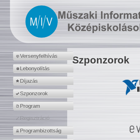
Versenyfelhívás
Szponzorok
Lebonyolítás
Díjazás
Szponzorok
Program
Regisztráció
Programbizottság