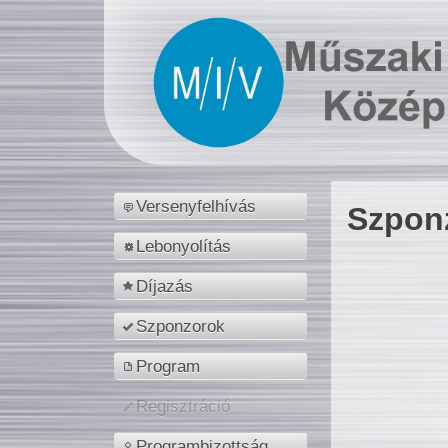
Versenyfelhívás
Szpon
Lebonyolítás
Díjazás
Szponzorok
Program
Regisztráció
Programbizottság