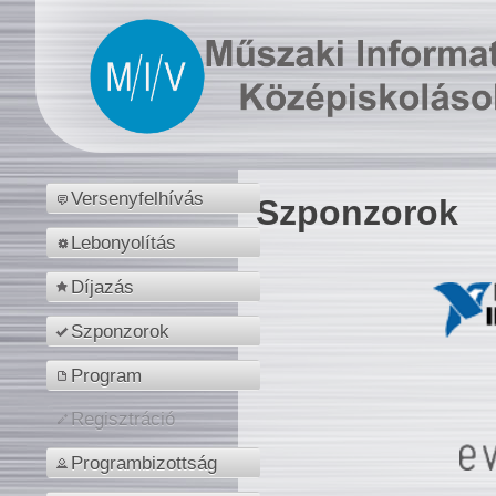
Versenyfelhívás
Szponzorok
Lebonyolítás
Díjazás
Szponzorok
Program
Regisztráció
Programbizottság