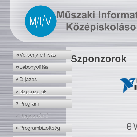
Versenyfelhívás
Szponzorok
Lebonyolítás
Díjazás
Szponzorok
Program
Regisztráció
Programbizottság