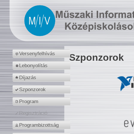
Versenyfelhívás
Szponzorok
Lebonyolítás
Díjazás
Szponzorok
Program
Regisztráció
Programbizottság