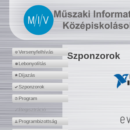
Versenyfelhívás
Szponzorok
Lebonyolítás
Díjazás
Szponzorok
Program
Regisztráció
Programbizottság