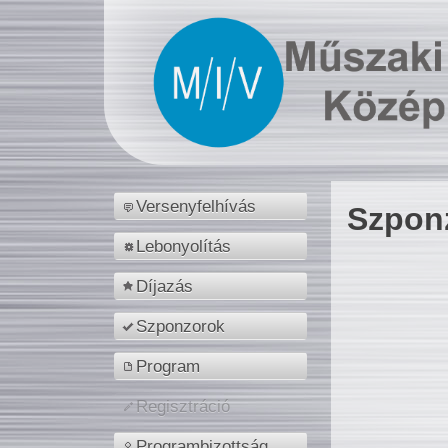
Versenyfelhívás
Szpon
Lebonyolítás
Díjazás
Szponzorok
Program
Regisztráció
Programbizottság