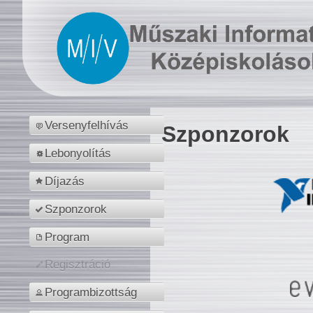
Versenyfelhívás
Szponzorok
Lebonyolítás
Díjazás
Szponzorok
Program
Regisztráció
Programbizottság