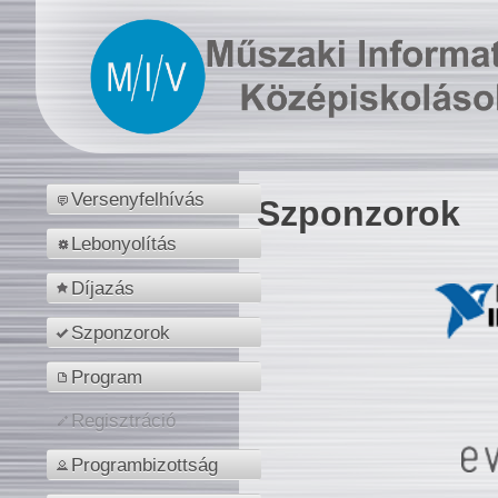
Versenyfelhívás
Szponzorok
Lebonyolítás
Díjazás
Szponzorok
Program
Regisztráció
Programbizottság