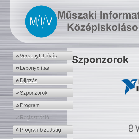
Versenyfelhívás
Szponzorok
Lebonyolítás
Díjazás
Szponzorok
Program
Regisztráció
Programbizottság