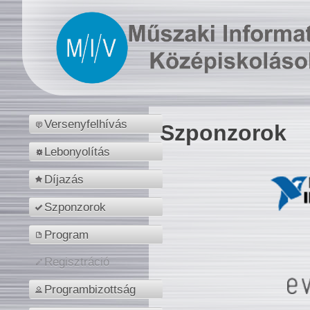
Versenyfelhívás
Szponzorok
Lebonyolítás
Díjazás
Szponzorok
Program
Regisztráció
Programbizottság