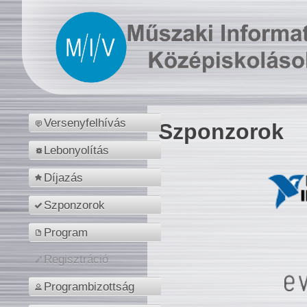
Versenyfelhívás
Szponzorok
Lebonyolítás
Díjazás
Szponzorok
Program
Regisztráció
Programbizottság