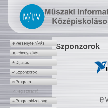
Versenyfelhívás
Szponzorok
Lebonyolítás
Díjazás
Szponzorok
Program
Regisztráció
Programbizottság